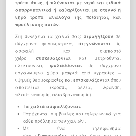
τρόπο όπως, ή πλένονται με νερό και ειδικά
απορρυπαντικά ή καθαρίζονται με στεγνό ή
ξηρό τρόπο, ανάλογα της ποιότητας και
προέλευσης αυτών
.
Στη συνέχεια τα χαλιά σας:
στραγγίζουν
σε
σύγχρονα φυγοκεντρικά,
στεγνώνονται
σε
ασφαλή και σκεπαστό
χώρο,
συσκευάζονται
και μετριούνται
ηλεκτρονικά,
φυλάσσονται
σε σύγχρονο
οργανωμένο χώρο μακριά από υγρασίες –
υψηλές θερμοκρασίες και
επισκευάζονται
όπου
απαιτείται (κρόσσι, ρέλια, ύφανση,
πλαστικοποίηση, αδιαβροχοποίηση).
Τα χαλιά ασφαλίζονται.
Παρέχονται συμβουλές και τηλεφωνικά για
κάθε πρόβλημα των χαλιών .
Με ένα τηλεφώνημα
σας
εξυπηρετούμε
άμεσα όπου και αν