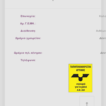
:
Καλαν
Επωνυμία
:
Αρ. Γ.Ε.ΜΗ.
:
Ανθέων 
Διεύθυνση
:
Ωράριο γραφείου
Δευτ
:
Ωράριο τηλ. κέντρου
Δευ
:
Τηλέφωνο
↑